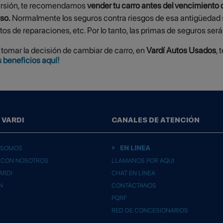
nversión, te recomendamos
vender tu carro antes del vencimiento d
so.
Normalmente los seguros contra riesgos de esa antigüedad s
tos de reparaciones, etc. Por lo tanto, las primas de seguros será
 tomar la decisión de cambiar de carro, en
Vardí Autos Usados
,
 beneficios aquí!
 VARDI
CANALES DE ATENCIÓN
EN LINEA
 SOMOS
 CON NOSOTROS
LLAMANOS POR AQUI
ARDI
CHAT EN LÍNEA
N
CONTÁCTANOS
PQRF
RED DE CONCESIONARIOS