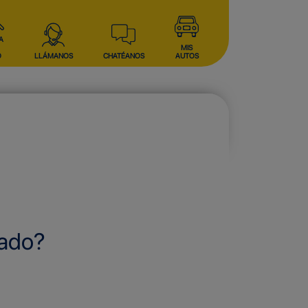
A
MIS
O
LLÁMANOS
CHATÉANOS
AUTOS
sado?