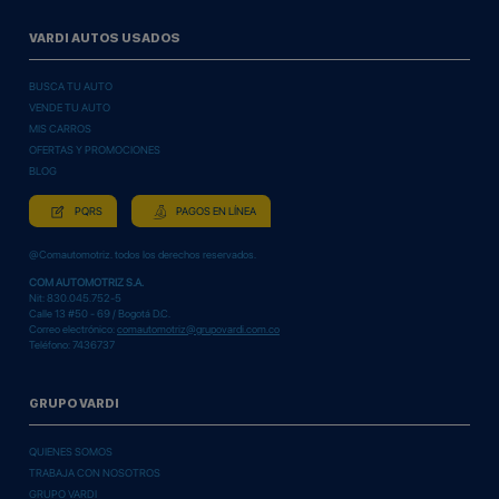
VARDI AUTOS USADOS
BUSCA TU AUTO
VENDE TU AUTO
MIS CARROS
OFERTAS Y PROMOCIONES
BLOG
PQRS
PAGOS EN LÍNEA
@Comautomotriz. todos los derechos reservados.
COM AUTOMOTRIZ S.A.
Nit: 830.045.752-5
Calle 13 #50 - 69 / Bogotá D.C.
Correo electrónico:
comautomotriz@grupovardi.com.co
Teléfono: 7436737
GRUPO VARDI
QUIENES SOMOS
TRABAJA CON NOSOTROS
GRUPO VARDI