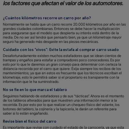
los factores que afectan el valor de los automotores.
¿Cuántos kilómetros recorre un carro por año?
Normalmente se habla que un carro recorre 20.000 kilómetros por año en las
grandes ciudades colombianas. Entonces se debe hacer la multiplicación
para asegurarse que el modelo que despierta su interés está dentro de la
media. De no ser así tendrá que pensarlo bien, ya que un kilometraje mayor
seguro ha generado más desgaste en las piezas mecánicas.
Cuidado con los “vivos”: Evite la estafa al comprar carro usado
Desafortunadamente existen muchos estafadores que se idean cientos de
trampas y engaños para estafar a compradores poco conocedores. Es por
esto por lo que le daremos un gran consejo para determinar con certeza la
distancia recorrida por el carro que quiere: Exija siempre los recibos de los
mantenimientos; ya que en estos es frecuente que los técnicos escriban el
kilometraje, esto le permitirá saber si el propietario es transparente con la
información que le ha suministrado.
No se fíe en lo que marca el tablero
Seguimos hablando de estafadores y de sus “tácticas”. Ahora es el momento
de los tableros alterados para que muestren una información menor a la
recorrida. Es por esto por lo que realizar un chequeo físico del volante, los
botones del tablero, la cojinería y la tapicería, le darán un referente para
saber si lo están engañando.
Revise bien el físico del carro
Es importante que revise con cuidado el estado de la carrocería, ya que esta