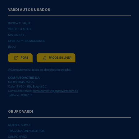
VARDI AUTOS USADOS
BUSCA TU AUTO
VENDE TU AUTO
MIS CARROS
OFERTAS Y PROMOCIONES
BLOG
PQRS
PAGOS EN LÍNEA
@Comautomotriz. todos los derechos reservados.
COM AUTOMOTRIZ S.A.
Nit: 830.045.752-5
Calle 13 #50 - 69 / Bogotá D.C.
Correo electrónico:
comautomotriz@grupovardi.com.co
Teléfono: 7436737
GRUPO VARDI
QUIENES SOMOS
TRABAJA CON NOSOTROS
GRUPO VARDI