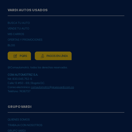
VARDI AUTOS USADOS
BUSCA TU AUTO
VENDE TU AUTO
MIS CARROS
OFERTAS Y PROMOCIONES
BLOG
PQRS
PAGOS EN LÍNEA
@Comautomotriz. todos los derechos reservados.
COM AUTOMOTRIZ S.A.
Nit: 830.045.752-5
Calle 13 #50 - 69 / Bogotá D.C.
Correo electrónico:
comautomotriz@grupovardi.com.co
Teléfono: 7436737
GRUPO VARDI
QUIENES SOMOS
TRABAJA CON NOSOTROS
GRUPO VARDI