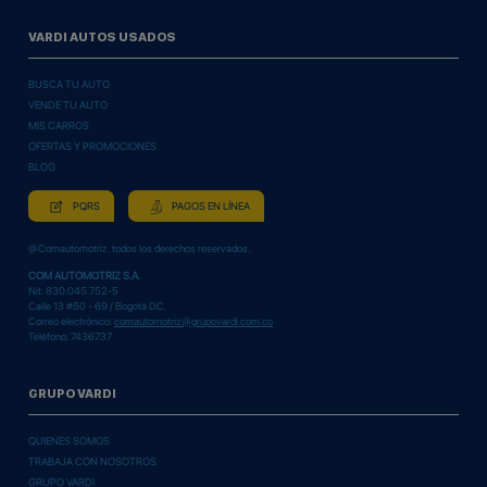
VARDI AUTOS USADOS
BUSCA TU AUTO
VENDE TU AUTO
MIS CARROS
OFERTAS Y PROMOCIONES
BLOG
PQRS
PAGOS EN LÍNEA
@Comautomotriz. todos los derechos reservados.
COM AUTOMOTRIZ S.A.
Nit: 830.045.752-5
Calle 13 #50 - 69 / Bogotá D.C.
Correo electrónico:
comautomotriz@grupovardi.com.co
Teléfono: 7436737
GRUPO VARDI
QUIENES SOMOS
TRABAJA CON NOSOTROS
GRUPO VARDI