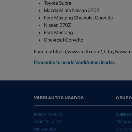
Toyota Supra
Mazda Miata Nissan 370Z
Ford Mustang Chevrolet Corvette
Nissan 370Z
Ford Mustang
Chevrolet Corvette
Fuentes: https://www.imdb.com/, http://www.m
Encuentra tu usado VardiAutosUsados
VARDI AUTOS USADOS
GRUPO
BUSCA TU AUTO
QUIENES
VENDE TU AUTO
TRABAJA
MIS CARROS
GRUPO V