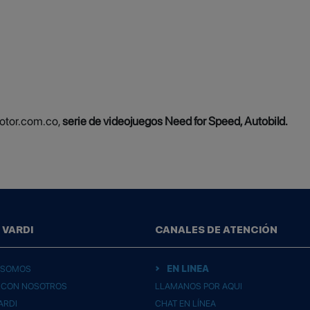
otor.com.co,
serie de videojuegos Need for Speed, Autobild.
 VARDI
CANALES DE ATENCIÓN
EN LINEA
 SOMOS
 CON NOSOTROS
LLAMANOS POR AQUI
ARDI
CHAT EN LÍNEA